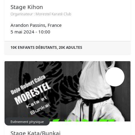
Stage Kihon
Organisateur :
Morestel Karaté Club
Arandon Passins
,
France
5 mai 2024
-
10:00
10€ ENFANTS DÉBUTANTS, 20€ ADULTES
AVR.
21
Evénement physique
Stage Kata/Bunkai