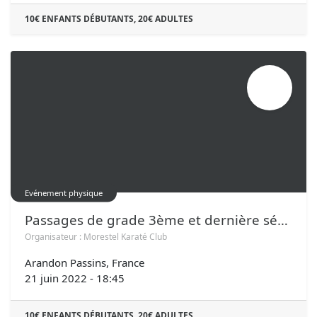
10€ ENFANTS DÉBUTANTS, 20€ ADULTES
JUIN
21
Evénement physique
Passages de grade 3ème et dernière séance
Organisateur :
Morestel Karaté Club
Arandon Passins
,
France
21 juin 2022
-
18:45
10€ ENFANTS DÉBUTANTS, 20€ ADULTES