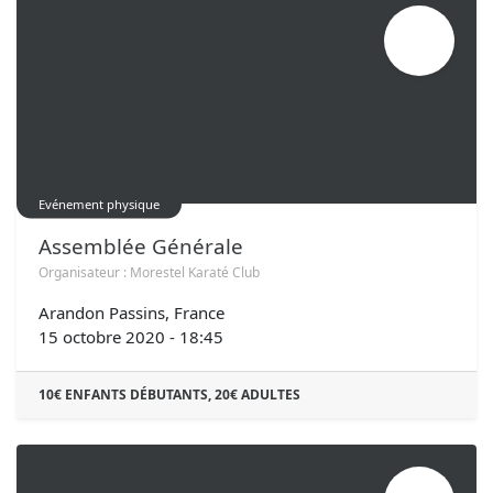
OCT.
15
Evénement physique
Assemblée Générale
Organisateur :
Morestel Karaté Club
Arandon Passins
,
France
15 octobre 2020
-
18:45
10€ ENFANTS DÉBUTANTS, 20€ ADULTES
OCT.