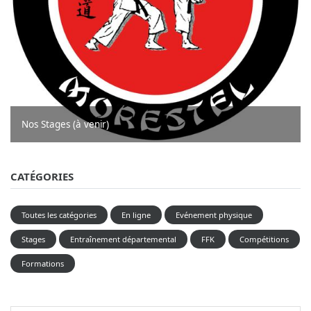
Nos Stages (à venir)
CATÉGORIES
Toutes les catégories
En ligne
Evénement physique
Stages
Entraînement départemental
FFK
Compétitions
Formations