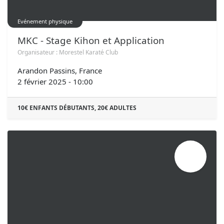
Evénement physique
MKC - Stage Kihon et Application
Organisateur :
Morestel Karaté Club
Arandon Passins
,
France
2 février 2025
-
10:00
10€ ENFANTS DÉBUTANTS, 20€ ADULTES
JANV.
18