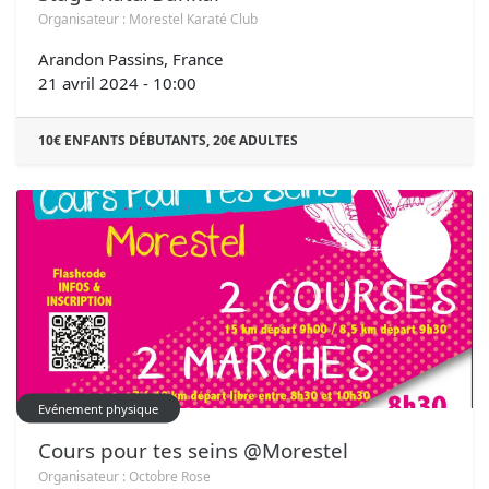
Organisateur :
Morestel Karaté Club
Arandon Passins
,
France
21 avril 2024
-
10:00
10€ ENFANTS DÉBUTANTS, 20€ ADULTES
OCT.
07
Evénement physique
Cours pour tes seins @Morestel
Organisateur :
Octobre Rose